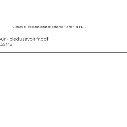
Cliquez ci-dessous pour télécharger le fichier PDF.
r - cledusavoir.fr
.pdf
9.59MB