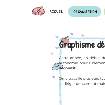
ACCUEIL
ORGANISATION
Graphisme dé
Cette année, en début d
autonomie pour rudement
décoratif
.
On y travaille plusieurs t
se diriger doucement mais 