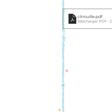
citrouille
.pdf
Télécharger PDF • 