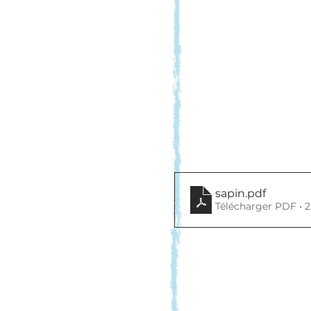
sapin
.pdf
Télécharger PDF • 