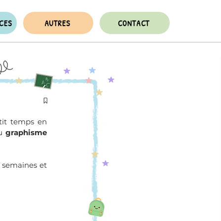
NCES
AUTRES
CONTACT
it temps en 
u 
graphisme 
 semaines et 