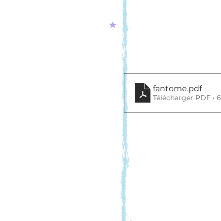
fantome
.pdf
Télécharger PDF • 