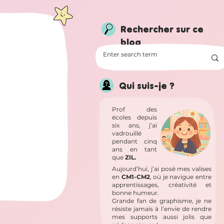
Rechercher sur ce
blog
Qui suis-je ?
Prof des
écoles depuis
six ans, j’ai
vadrouillé
pendant cinq
ans en tant
que
ZIL.
Aujourd’hui, j’ai posé mes valises
en
CM1-CM2
, où je navigue entre
apprentissages, créativité et
bonne humeur.
Grande fan de graphisme, je ne
résiste jamais à l’envie de rendre
mes supports aussi jolis que