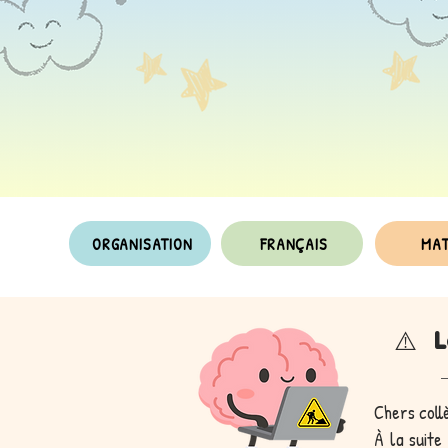
ORGANISATION
FRANÇAIS
MA
L
⚠️
Chers coll
À la suite