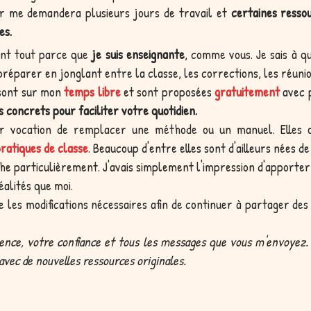
ur me demandera plusieurs jours de travail et
certaines ress
es.
vant tout parce que
je suis enseignante
, comme vous. Je sais à q
t préparer en jonglant entre la classe, les corrections, les réuni
 sont sur mon
temps libre
et sont proposées
gratuitement
avec p
 concrets pour faciliter votre quotidien.
ur vocation de remplacer une méthode ou un manuel. Elles
atiques de classe
. Beaucoup d'entre elles sont d'ailleurs nées d
he particulièrement. J'avais simplement l'impression d'apporter,
éalités que moi.
e les modifications nécessaires afin de continuer à partager des
ence, votre confiance et tous les messages que vous m'envoyez.
e avec de nouvelles ressources originales.