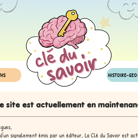
THS
HISTOIRE-GEO
e site est actuellement en maintenan
ègues,
 d'un signalement émis par un éditeur, La Clé du Savoir est ac