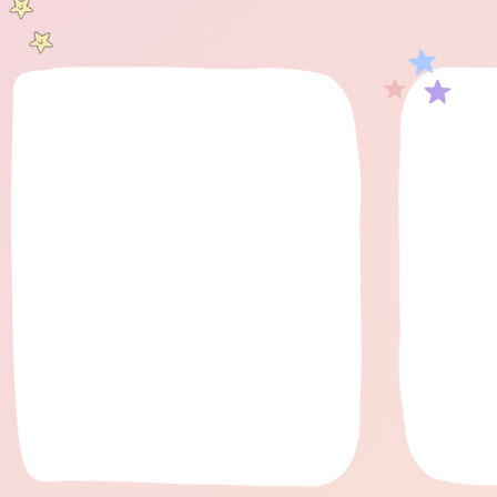
blog con
disp
ressource
et suppo
utiliser 
et votre
des a