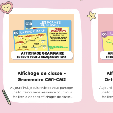
été conçu pour s'intégrer naturellement à
défi est 
votre progression annuelle et prolonger le
juin afi
travail mené autour des personnages et
élève
oeuvres étudiés. Qu'il s'agisse des Femmes
Femmes 
et Hommes d'exception ou des Contes et
chaque j
histoires du monde, chaque fiche permet
de réinvestir les connaissances tout en
développant des compétences esse
Affichage de classe -
Af
Grammaire CM1-CM2
Ort
Aujourd’hui, je suis ravie de vous partager
Aujourd’h
une toute nouvelle ressource pour vous
une tou
faciliter la vie : des affichages de classe
facilite
prêts à être imprimés pour vos leçons de
prêts à
grammaire ! 📚 Des affichages disponibles
d'or
en plusieurs formats Vous pouvez les
dispon