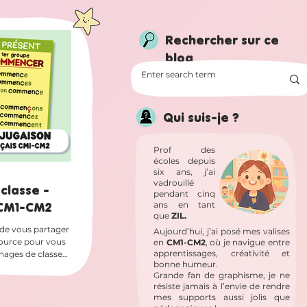
Rechercher sur ce
blog
Qui suis-je ?
Prof des
écoles depuis
six ans, j’ai
vadrouillé
classe -
pendant cinq
 CM1-CM2
ans en tant
que
ZIL.
e de vous partager
Aujourd’hui, j’ai posé mes valises
source pour vous
en
CM1-CM2
, où je navigue entre
apprentissages, créativité et
ichages de classe
bonne humeur.
our vos leçons de
Grande fan de graphisme, je ne
s affichages
résiste jamais à l’envie de rendre
rs formats Vous
mes supports aussi jolis que
n A3 ou en A4, en