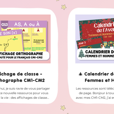
à réaliser tout au long du mois de
version couleur si vous 
n d'attendre patiemment, avec vos
noir et blanc pour écono
s, les GRANDES VACANCES ! ☀️
En route pour le Fran
et Hommes d’exception L’idée :
Conjugaison Pour le m
our, les élèves ouvrent une case,
mets à disposition l
découvrent une activ
grammaire
fichage de classe -
🎄 Calendrier d
hographe CM1-CM2
Femmes et 
d’exception » C
ui, je suis ravie de vous partager
Les ressources sont télé
route pour le
te nouvelle ressource pour vous
de page. Bonjour à tous
r la vie : des affichages de classe
avec mes CM1-CM2, j’ai e
 être imprimés pour vos leçons
la période de décembre à 
thographe ! 📚 Des affichages
motivante. En travaillan
ibles en plusieurs formats Vous
méthode « En route pour l