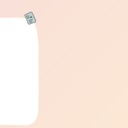
n avec la méthode
).
e également dans
 le français , paru
 Ce travail permet
tude de la langue
g