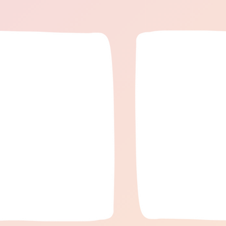
tinue toutefois de mettre à votre
d’exception publiée chez Hatier . Le guide
osition de nombreuses autres
pédagogique associé est disponible dans
s pédagogiques, activités, outils
le manuel qui fait le lie
rts que vous pouvez consulter et
Les Merveilles du monde (à retrouver ici
librement. Merci pour votre fidélité
Cette méthode s’intègr
 confiance, et bonne découverte
le dispositif En route pour
utres contenus du blog ! 🌟 Dé
cet été (à retrouver ici).
de relier les séances d’é
en ortho