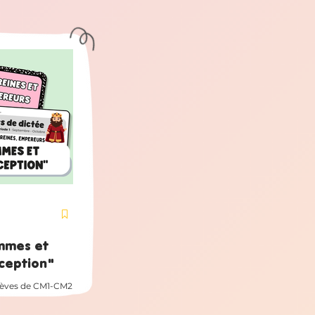
ent sur le thème :
eption L’idée :
ouvrent une case,
ité courte et
ebrasse l
mmes et
ception"
lèves de CM1-CM2
r de la méthode En
Femmes et Hommes