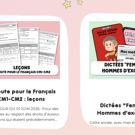
es imprimer : en A3 ou en A4 , en
créé un calendrier de l’Av
ous le pouvez, ou en
Femmes et hommes d’exc
ser l’encre. ✏️
chaque jour, les élèves 
te pour le Français CM1-CM2 :
découvrent une activ
phe Pour le moment, j’ai terminé
récoltent des flocons (des points). Et en
ichages des leçons d’orthographe
même temps, on r
oute pour le Français
CM1-CM2 : leçons
Dictées "Fe
OUR DU 01 JUIN 2026 : Pour des
Hommes d'ex
ées au respect des droits d’auteur,
çons qui étaient précédemment
Cette année, avec mes é
s sur le blog ne sont désormais
, nous travaillons à parti
sponibles au téléchargement. Le
route pour la dictée : 