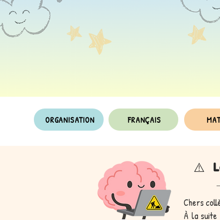
ORGANISATION
FRANÇAIS
MA
L
⚠️
Chers coll
À la suite