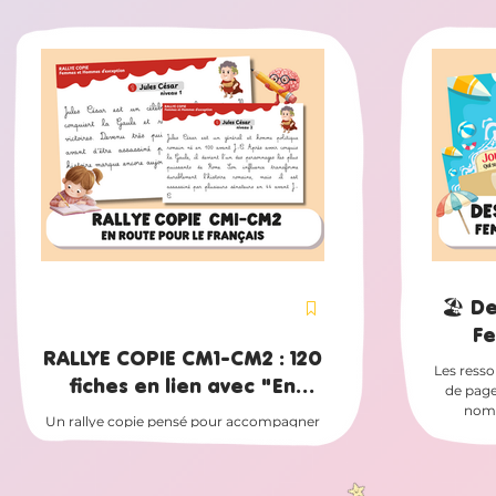
🏖️ D
F
RALLYE COPIE CM1-CM2 : 120
d’exc
Les resso
fiches en lien avec "En
rou
de page
route pour le français"
nomb
Un rallye copie pensé pour accompagner
deuxi
En route pour le français Vous utilisez la
pers
méthode En route pour le français CM1-
d'except
CM2 dans votre classe ? Ce rallye copie a
pour le