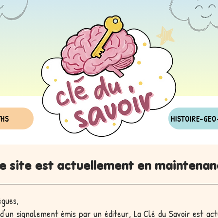
THS
HISTOIRE-GEO
e site est actuellement en maintenan
ègues,
 d'un signalement émis par un éditeur, La Clé du Savoir est ac