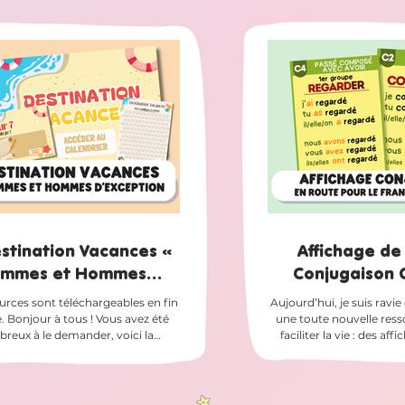
estination Vacances «
Affichage de 
emmes et Hommes
Conjugaison
eption » CM1-CM2 - En
urces sont téléchargeables en fin
Aujourd’hui, je suis ravi
te pour le français
. Bonjour à tous ! Vous avez été
une toute nouvelle res
reux à le demander, voici la
faciliter la vie : des aff
ème version du calendrier des
prêts à être imprimés p
onnages "Femmes et Hommes
conjugaison ! 📚 De
ion" issus de la méthode En route
disponibles en plusieu
 Français CM1-CM2. Ce nouveau
pouvez les imprimer : e