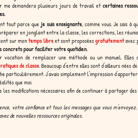
ur me demandera plusieurs jours de travail et
certaines ress
es.
vant tout parce que
je suis enseignante
, comme vous. Je sais à q
t préparer en jonglant entre la classe, les corrections, les réuni
 sont sur mon
temps libre
et sont proposées
gratuitement
avec p
 concrets pour faciliter votre quotidien.
ur vocation de remplacer une méthode ou un manuel. Elles
atiques de classe
. Beaucoup d'entre elles sont d'ailleurs nées d
he particulièrement. J'avais simplement l'impression d'apporter,
éalités que moi.
e les modifications nécessaires afin de continuer à partager des
ence, votre confiance et tous les messages que vous m'envoyez.
e avec de nouvelles ressources originales.