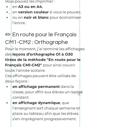
Vous pouvez les imprimer :
en 
A3 ou en A4
,
en 
version couleur
 si vous le pouvez,
ou en 
noir et blanc
 pour économiser 
l’encre.
✏️ En route pour le Français 
CM1-CM2 : Orthographe
Pour le moment, j’ai terminé les affichages 
des 
leçons d’orthographe O1 à O30 
tirées de la méthode "En route pour le 
Français CM1-CM2" 
pour ainsi couvrir 
toute l'année scolaire.
Ces affichages peuvent être utilisés de 
deux façons :
en affichage permanent
 dans la 
classe, pour offrir aux élèves un repère 
constant.
en affichage dynamique
, que 
l’enseignant sort chaque semaine et 
place au tableau afin que les élèves 
s’en imprègnent progressivement.