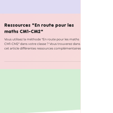
Ressources "En route pour les
maths CM1-CM2"
Vous utilisez la méthode "En route pour les maths
CM1-CM2" dans votre classe ? Vous trouverez dans
cet article différentes ressources complémentaires
que j’ai créées pour accompagner la méthode et
faciliter sa mise en œuvre au quotidien. 🚧 Cet article
sera enrichi progressivement au cours de l’année. J’y
ajouterai les nouvelles ressources au fur et à mesure
de leur création et de l’avancée des différentes
périodes. Edit du 08/08/26 : Après sollicitation de
l'éditeur et afin