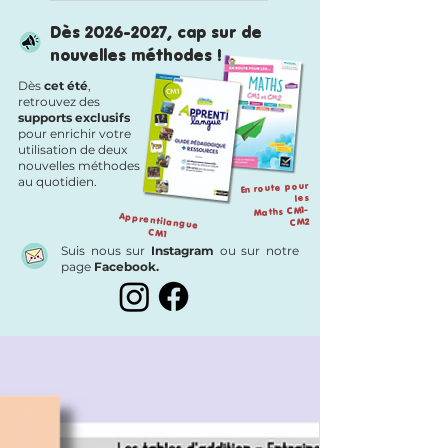
RALLYE COPIE
Dès
2026-2027
, cap sur de
CM1-CM2 : 120
nouvelles méthodes !
fiches en lien avec
Dès
cet été
,
"En route pour le
retrouvez des
français"
supports exclusifs
pour enrichir votre
utilisation de deux
nouvelles méthodes
au quotidien.
En route pour
les
Maths CM1-
Apprentilangue
CM2
CM1
Suis nous sur
Instagram
ou sur notre
page
Facebook.