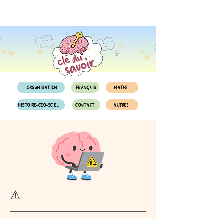
ORGANISATION
FRANÇAIS
MATHS
HISTOIRE-GEO-SCIENCES
CONTACT
AUTRES
⚠️