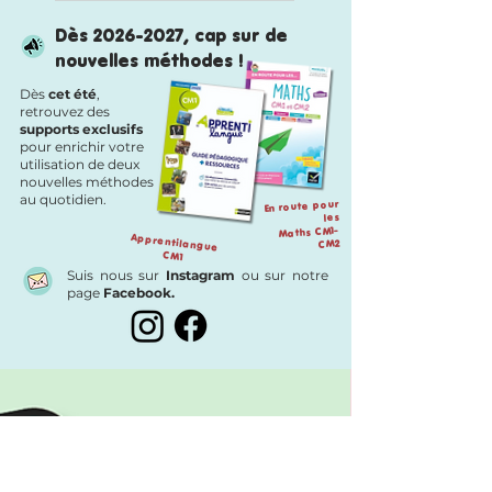
RALLYE COPIE
Dès
2026-2027
, cap sur de
CM1-CM2 : 120
nouvelles méthodes !
fiches en lien avec
Dès
cet été
,
"En route pour le
retrouvez des
français"
supports exclusifs
pour enrichir votre
utilisation de deux
nouvelles méthodes
au quotidien.
En route pour
les
Maths CM1-
Apprentilangue
CM2
CM1
Suis nous sur
Instagram
ou sur notre
page
Facebook.