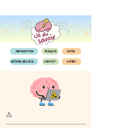
ORGANISATION
FRANÇAIS
MATHS
HISTOIRE-GEO-SCIENCES
CONTACT
AUTRES
⚠️