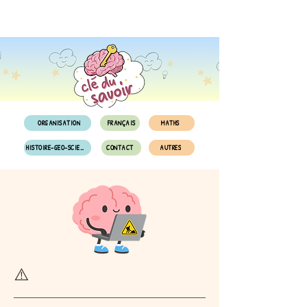
ORGANISATION
FRANÇAIS
MATHS
HISTOIRE-GEO-SCIENCES
CONTACT
AUTRES
⚠️