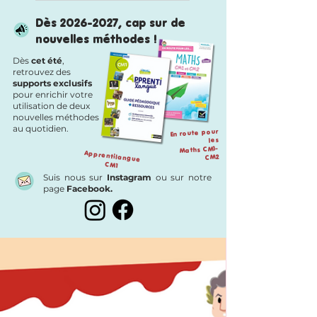
RALLYE COPIE
Dès
2026-2027
, cap sur de
CM1-CM2 : 120
nouvelles méthodes !
fiches en lien avec
Dès
cet été
,
"En route pour le
retrouvez des
français"
supports exclusifs
pour enrichir votre
utilisation de deux
nouvelles méthodes
au quotidien.
En route pour
les
Maths CM1-
Apprentilangue
CM2
CM1
Suis nous sur
Instagram
ou sur notre
page
Facebook.