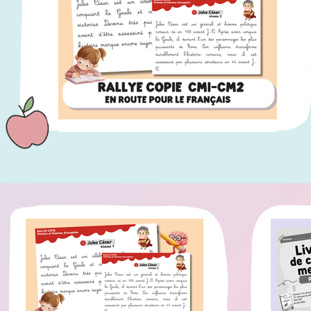
RALLYE COPIE CM1-CM2 : 120 fiches en lien
avec "En route pour le français"