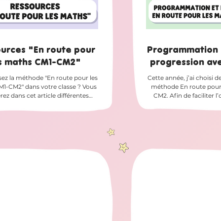
urces "En route pour
Programmation 
s maths CM1-CM2"
progression ave
pour les math
isez la méthode "En route pour les
Cette année, j’ai choisi de
1-CM2" dans votre classe ? Vous
méthode En route pour
rez dans cet article différentes
CM2. Afin de faciliter l
rces complémentaires que j’ai
l’année et la préparatio
pour accompagner la méthode et
séquences, je vous pr
 sa mise en œuvre au quotidien. 🚧
documents à téléch
le sera enrichi progressivement au
programmation annuelle une progressi
’année. J’y ajouterai les nouvelles
détaillée semaine par 
rces au fur et à mesure de leur
période 1 un emploi du temps adapté à la
n et de l’avancée des différentes
méthode. La programm
 La première ressource disponible
Pour le moment (juillet 
st un livret de calcul men
Hatier ne met à dispo
ressources 