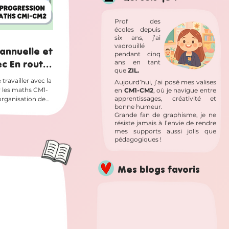
Prof des
écoles depuis
six ans, j’ai
vadrouillé
annuelle et
pendant cinq
c En route
ans en tant
que
ZIL.
s CM1-CM2
 travailler avec la
Aujourd’hui, j’ai posé mes valises
 les maths CM1-
en
CM1-CM2
, où je navigue entre
apprentissages, créativité et
’organisation de
bonne humeur.
n des différentes
Grande fan de graphisme, je ne
opose plusieurs
résiste jamais à l’envie de rendre
arger : une
mes supports aussi jolis que
on
pédagogiques !
semaine pour la
ation annuelle
Mes blogs favoris
2026), l’éditeur
sition que les
corr