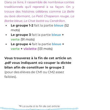
Dans ce livre, il rassemble de nombreux contes 
traditionnels qu'il reprend à sa façon. On y 
trouve des histoires célèbres comme 
La Belle 
au bois dormant
, 
Le Petit Chaperon rouge
, 
La 
Barbe bleue
, 
Le Chat botté
 ou 
Cendrillon
.
Le groupe 1-2
 fait la partie 
bleue 
(52 
mots)
Le groupe 3
 fait la partie
bleue 
+ 
verte 
(91 mots)
Le groupe 4
 fait la partie 
bleue
 + 
verte
 + 
violette 
(131 mots)
Vous trouverez à la fin de cet article un 
.pdf vous indiquant où couper la dictée 
bilan afin de constituer le groupe 2
(pour des élèves de CM1 ou CM2 assez 
faibles).
↪️ 
La suite à la fin de cet article