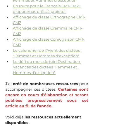
Femmes et Hommes d'exception
En route pour le Français CM1-CM2 : 
diaporamas prêts à projeter
Affichage de classe Orthographe CM1-
CM2
Affichage de classe Grammaire CM1-
CM2
Affichage de classe Conjugaison CM1-
CM2
Le calendrier de l'Avent des dictées 
"Femmes et Hommes d'exception"
Le défi du mois de juin Destination 
Vacances des dictées "Femmes et 
Hommes d'exception"
J’ai 
créé de nombreuses ressources
 pour 
accompagner ces dictées. 
Certaines sont 
encore en cours d’élaboration et seront 
publiées progressivement sous cet 
article au fil de l’année.
Voici déjà 
les ressources actuellement 
disponibles
 :