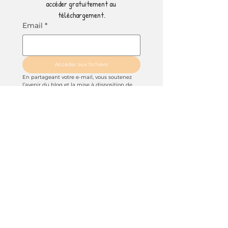
accéder gratuitement au 
téléchargement.
Email
*
Accéder aux fichiers
En partageant votre e-mail, vous soutenez 
l’avenir du blog et la mise à disposition de 
ressources gratuites.
De notre côté, on s’engage à ne l’utiliser que 
pour 
vous informer des prochaines 
nouveautés et publications à venir.
Les 
fichiers seront disponibles 
immédiatement ici
, sans e-mail à consulter.
Commentaires (43)
Rédigez un commentaire...